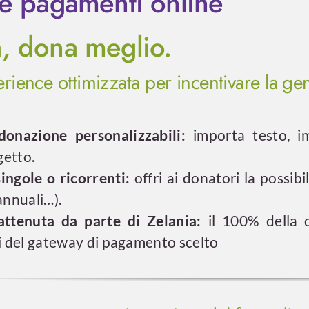
 e pagamenti online
, dona meglio.
rience ottimizzata per incentivare la gen
onazione personalizzabili:
importa testo, im
getto.
ingole o ricorrenti:
offri ai donatori la possibil
 annuali…).
attenuta da parte di Zelania:
il 100% della d
 del gateway di pagamento scelto