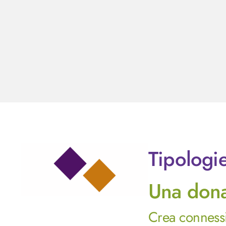
Tipologi
Una donaz
Crea connessio