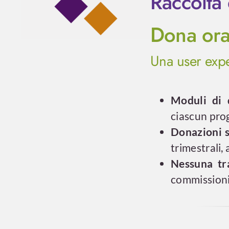
Raccolta
Dona ora
Una user expe
Moduli di d
ciascun pro
Donazioni s
trimestrali,
Nessuna tr
commissioni